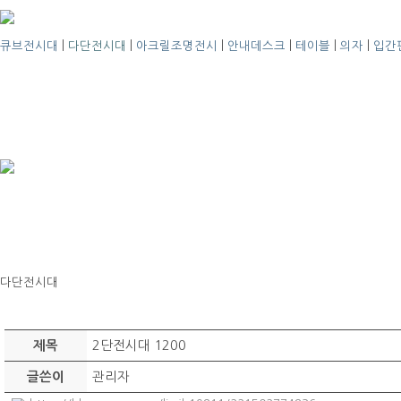
큐브전시대
|
다단전시대
|
아크릴조명전시
|
안내데스크
|
테이블
|
의자
|
입간
다단전시대
2단전시대 1200
제목
관리자
글쓴이