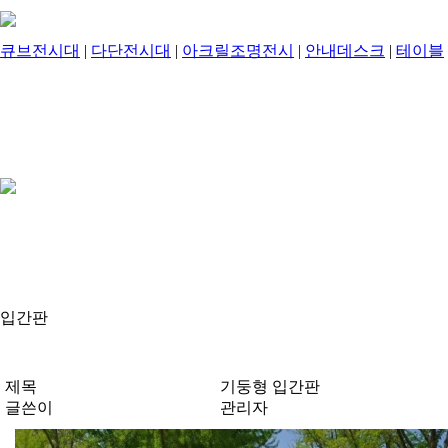
큐브전시대
|
다단전시대
|
아크릴조명전시
|
안내데스크
|
테이블
입간판
제목
기둥형 입간판
글쓴이
관리자